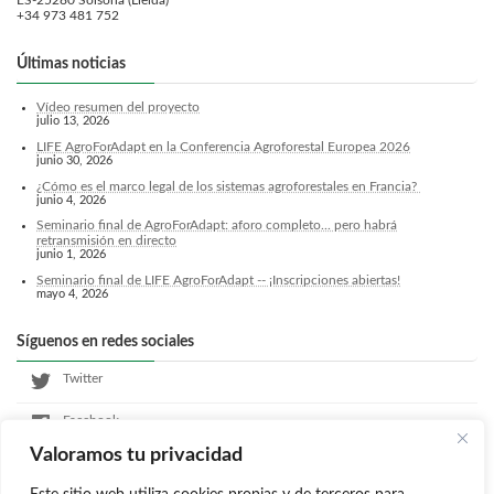
ES-25280 Solsona (Lleida)
+34 973 481 752
Últimas noticias
Vídeo resumen del proyecto
julio 13, 2026
LIFE AgroForAdapt en la Conferencia Agroforestal Europea 2026
junio 30, 2026
¿Cómo es el marco legal de los sistemas agroforestales en Francia?
junio 4, 2026
Seminario final de AgroForAdapt: aforo completo... pero habrá
retransmisión en directo
junio 1, 2026
Seminario final de LIFE AgroForAdapt -- ¡Inscripciones abiertas!
mayo 4, 2026
Síguenos en redes sociales
Twitter
Facebook
Valoramos tu privacidad
LinkedIn