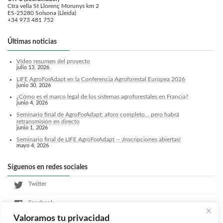
Ctra vella St Llorenç Morunys km 2
ES-25280 Solsona (Lleida)
+34 973 481 752
Últimas noticias
Vídeo resumen del proyecto
julio 13, 2026
LIFE AgroForAdapt en la Conferencia Agroforestal Europea 2026
junio 30, 2026
¿Cómo es el marco legal de los sistemas agroforestales en Francia?
junio 4, 2026
Seminario final de AgroForAdapt: aforo completo... pero habrá
retransmisión en directo
junio 1, 2026
Seminario final de LIFE AgroForAdapt -- ¡Inscripciones abiertas!
mayo 4, 2026
Síguenos en redes sociales
Twitter
Facebook
Valoramos tu privacidad
LinkedIn