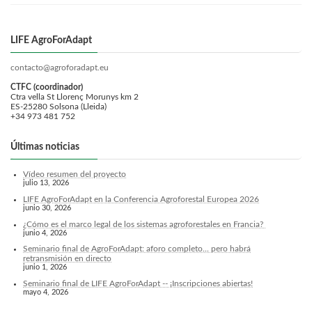
LIFE AgroForAdapt
contacto@agroforadapt.eu
CTFC (coordinador)
Ctra vella St Llorenç Morunys km 2
ES-25280 Solsona (Lleida)
+34 973 481 752
Últimas noticias
Vídeo resumen del proyecto
julio 13, 2026
LIFE AgroForAdapt en la Conferencia Agroforestal Europea 2026
junio 30, 2026
¿Cómo es el marco legal de los sistemas agroforestales en Francia?
junio 4, 2026
Seminario final de AgroForAdapt: aforo completo... pero habrá
retransmisión en directo
junio 1, 2026
Seminario final de LIFE AgroForAdapt -- ¡Inscripciones abiertas!
mayo 4, 2026