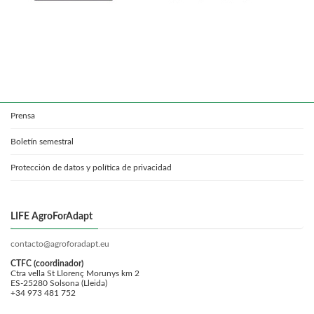
Prensa
Boletín semestral
Protección de datos y política de privacidad
LIFE AgroForAdapt
contacto@agroforadapt.eu
CTFC (coordinador)
Ctra vella St Llorenç Morunys km 2
ES-25280 Solsona (Lleida)
+34 973 481 752