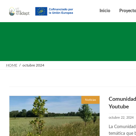
Saltar
Saltar
al
a
Inicio
Proyect
contenido
la
navegación
HOME
octubre 2024
Comunidad 
Noticias
Youtube
octubre 22, 2024
La Comunidad d
temática que 