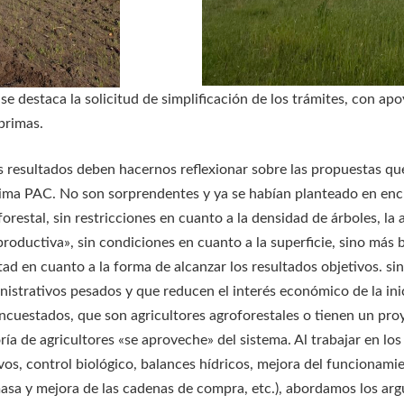
 destaca la solicitud de simplificación de los trámites, con apoy
primas.
s resultados deben hacernos reflexionar sobre las propuestas que 
ima PAC. No son sorprendentes y ya se habían planteado en encu
forestal, sin restricciones en cuanto a la densidad de árboles, la
productiva», sin condiciones en cuanto a la superficie, sino más
rtad en cuanto a la forma de alcanzar los resultados objetivos. si
nistrativos pesados y que reducen el interés económico de la ini
encuestados, que son agricultores agroforestales o tienen un pro
ría de agricultores «se aproveche» del sistema. Al trabajar en lo
ivos, control biológico, balances hídricos, mejora del funcionami
asa y mejora de las cadenas de compra, etc.), abordamos los arg