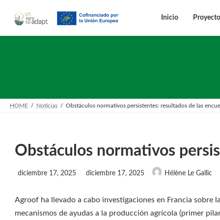
Saltar
Saltar
al
a
Inicio
Proyect
contenido
la
navegación
HOME
Noticias
Obstáculos normativos persistentes: resultados de las encu
Obstáculos normativos persis
Última
diciembre 17, 2025
diciembre 17, 2025
Hélène Le Gallic
actualización
:
Agroof ha llevado a cabo investigaciones en Francia sobre la
mecanismos de ayudas a la producción agrícola (primer pilar)