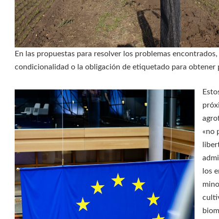
En las propuestas para resolver los problemas encontrados, se
condicionalidad o la obligación de etiquetado para obtener 
Esto
próx
agro
«no 
libe
admi
los 
mino
cult
biom