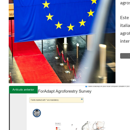
agros
Este
ital
agro
inte
C
Artículo anterior