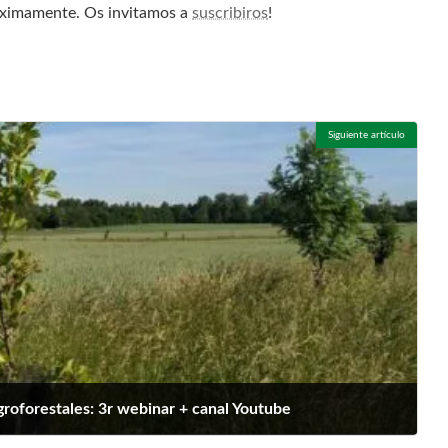
próximamente. Os invitamos a
suscribiros
!
Siguiente artículo
oforestales: 3r webinar + canal Youtube