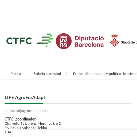
septiembre 12, 2024
Prensa
Boletín semestral
Protección de datos y política de priva
LIFE AgroForAdapt
contacto@agroforadapt.eu
CTFC (coordinador)
Ctra vella St Llorenç Morunys km 2
ES-25280 Solsona (Lleida)
+34 973 481 752