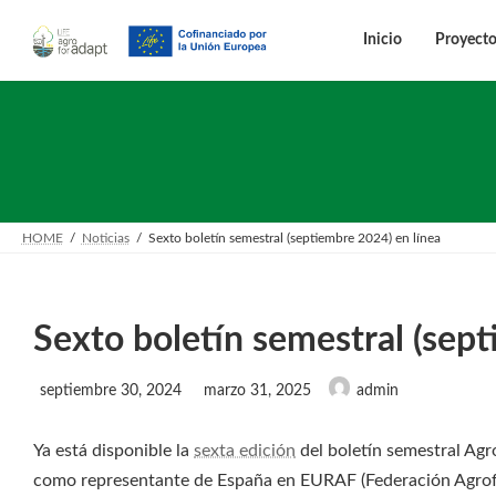
Saltar
Saltar
al
a
Inicio
Proyect
contenido
la
navegación
HOME
Noticias
Sexto boletín semestral (septiembre 2024) en línea
Sexto boletín semestral (sep
Última
septiembre 30, 2024
marzo 31, 2025
admin
actualización
:
Ya está disponible la
sexta edición
del boletín semestral Ag
como representante de España en EURAF (Federación Agrofore