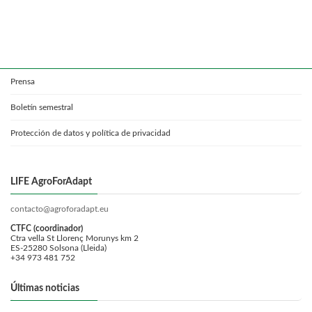
Prensa
Boletín semestral
Protección de datos y política de privacidad
LIFE AgroForAdapt
contacto@agroforadapt.eu
CTFC (coordinador)
Ctra vella St Llorenç Morunys km 2
ES-25280 Solsona (Lleida)
+34 973 481 752
Últimas noticias