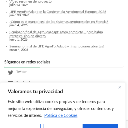
Vídeo resumen del proyecto
julio 13, 2026
LIFE AgroForAdapt en la Conferencia Agroforestal Europea 2026
junio 30, 2026
¿Cómo es el marco legal de los sistemas agroforestales en Francia?
junio 4, 2026
Seminario final de AgroForAdapt: aforo completo... pero habrá
retransmisión en directo
junio 1, 2026
Seminario final de LIFE AgroForAdapt -- ¡Inscripciones abiertas!
mayo 4, 2026
Síguenos en redes sociales
Twitter
Facebook
Valoramos tu privacidad
LinkedIn
Este sitio web utiliza cookies propias y de terceros para
Instagram
mejorar la experiencia de navegación, y ofrecer contenidos y
servicios de interés.
Política de Cookies
Copyright © Agroforadapt. Todos los derechos reservados.