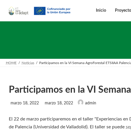
Saltar
Saltar
al
a
Inicio
Proyect
contenido
la
navegación
HOME
Noticias
Participamos en la VI Semana AgroForestal ETSIIAA Palenci
Participamos en la VI Semana
Última
marzo 18, 2022
marzo 18, 2022
admin
actualización
:
El 22 de marzo participaremos en el taller "Experiencias en 
de Palencia (Universidad de Valladolid). El taller se puede
se