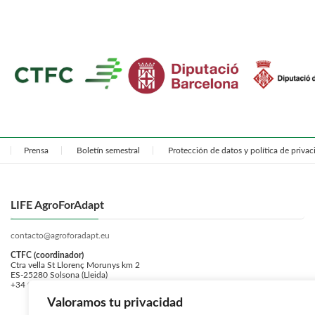
Prensa
Boletín semestral
Protección de datos y política de priva
LIFE AgroForAdapt
contacto@agroforadapt.eu
CTFC (coordinador)
Ctra vella St Llorenç Morunys km 2
ES-25280 Solsona (Lleida)
+34 973 481 752
Valoramos tu privacidad