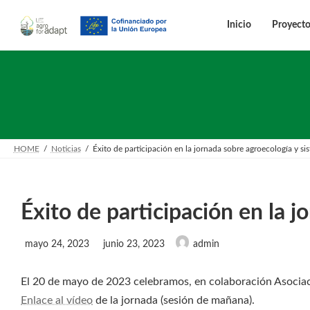
Saltar
Saltar
al
a
Inicio
Proyect
contenido
la
navegación
HOME
Noticias
Éxito de participación en la jornada sobre agroecología y si
Éxito de participación en la 
Última
mayo 24, 2023
junio 23, 2023
admin
actualización
:
El 20 de mayo de 2023 celebramos, en colaboración Asocia
Enlace al vídeo
de la jornada (sesión de mañana).