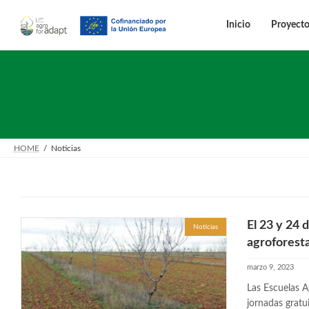
Saltar
Saltar
al
a
Inicio
Proyect
contenido
la
navegación
HOME
Noticias
El 23 y 24 
Noticias
agroforesta
marzo 9, 2023
Las Escuelas A
jornadas gratu