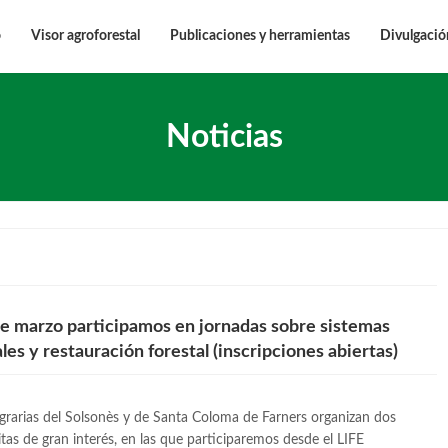
o
Visor agroforestal
Publicaciones y herramientas
Divulgació
Noticias
de marzo participamos en jornadas sobre sistemas
les y restauración forestal (inscripciones abiertas)
grarias del Solsonès y de Santa Coloma de Farners organizan dos
itas de gran interés, en las que participaremos desde el LIFE