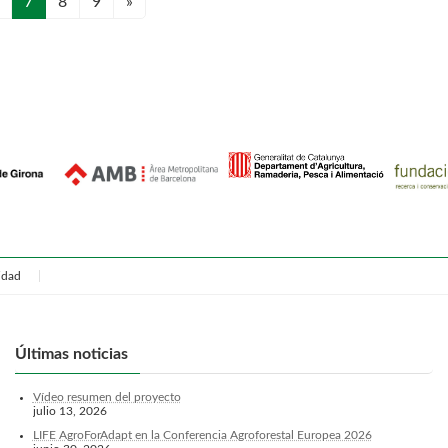
ágina
Página
Página
Página
7
8
9
»
cidad
Últimas noticias
Vídeo resumen del proyecto
julio 13, 2026
LIFE AgroForAdapt en la Conferencia Agroforestal Europea 2026