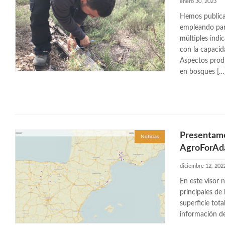
enero 30, 2023
Hemos publica
empleando para
múltiples indi
con la capacid
Aspectos produ
en bosques […
Presentamo
Noticias
AgroForAd
diciembre 12, 202
En este visor n
principales de
superficie tot
información de