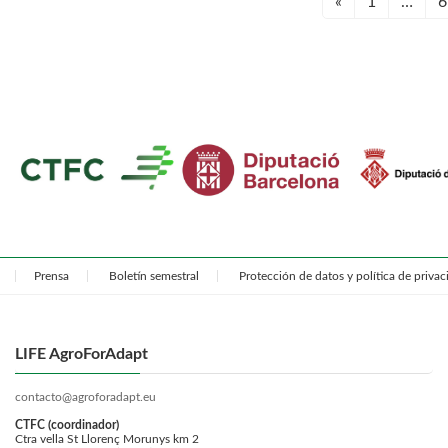
Paginación
Página
P
«
1
…
6
de
entradas
Prensa
Boletín semestral
Protección de datos y política de priva
LIFE AgroForAdapt
contacto@agroforadapt.eu
CTFC (coordinador)
Ctra vella St Llorenç Morunys km 2