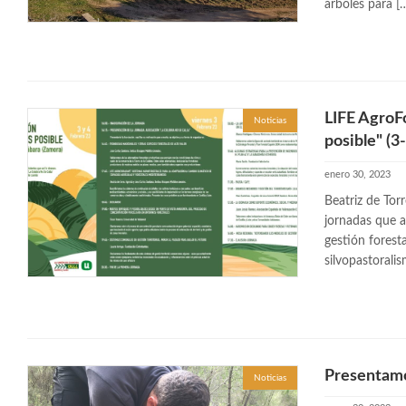
árboles para [
LIFE AgroFo
Noticias
posible" (3
enero 30, 2023
Beatriz de Tor
jornadas que a
gestión foresta
silvopastoralis
Presentamo
Noticias