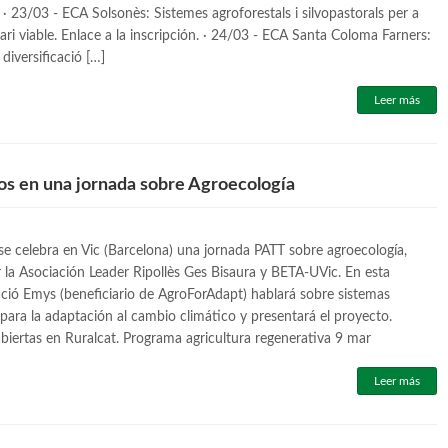
· 23/03 - ECA Solsonès: Sistemes agroforestals i silvopastorals per a
ari viable. Enlace a la inscripción. · 24/03 - ECA Santa Coloma Farners:
diversificació […]
Leer más
os en una jornada sobre Agroecología
se celebra en Vic (Barcelona) una jornada PATT sobre agroecología,
 la Asociación Leader Ripollès Ges Bisaura y BETA-UVic. En esta
ció Emys (beneficiario de AgroForAdapt) hablará sobre sistemas
 para la adaptación al cambio climático y presentará el proyecto.
abiertas en Ruralcat. Programa agricultura regenerativa 9 mar
Leer más