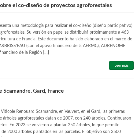
sobre el co-diseño de proyectos agroforestales
resenta una metodología para realizar el co-diseño (diseño participativo)
groforestales. Su versión en papel se distribuirá próximamente a 463
ricultura de Francia. Este documento ha sido elaborado en el marco de
 ARBRISS’EAU (con el apoyo financiero de la AERMC), ADRENOME
financiero de la Región […]
Leer más
 Scamandre, Gard, France
Viticole Renouard Scamandre, en Vauvert, en el Gard, las primeras
e árboles agroforestales datan de 2007, con 240 árboles. Continuaron
tos. En 2023 se volvieron a plantar 250 árboles, lo que permite
ra de 2000 árboles plantados en las parcelas. El objetivo son 3500