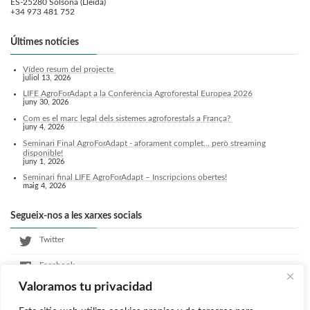
ES-25280 Solsona (Lleida)
+34 973 481 752
Últimes notícies
Vídeo resum del projecte
juliol 13, 2026
LIFE AgroForAdapt a la Conferència Agroforestal Europea 2026
juny 30, 2026
Com es el marc legal dels sistemes agroforestals a França?
juny 4, 2026
Seminari Final AgroForAdapt - aforament complet... però streaming
disponible!
juny 1, 2026
Seminari final LIFE AgroForAdapt – Inscripcions obertes!
maig 4, 2026
Segueix-nos a les xarxes socials
Twitter
Facebook
Valoramos tu privacidad
LinkedIn