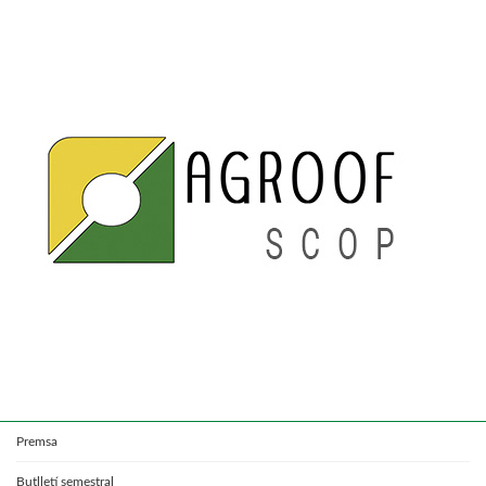
Premsa
Butlletí semestral