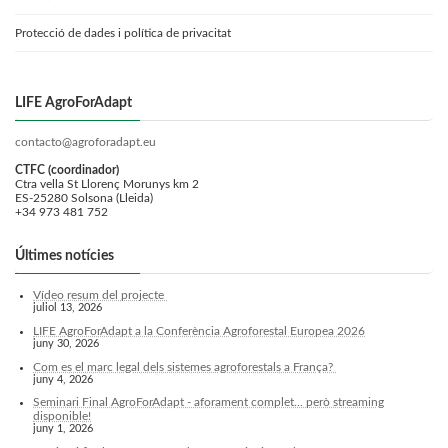
Protecció de dades i política de privacitat
LIFE AgroForAdapt
contacto@agroforadapt.eu
CTFC (coordinador)
Ctra vella St Llorenç Morunys km 2
ES-25280 Solsona (Lleida)
+34 973 481 752
Últimes notícies
Vídeo resum del projecte
juliol 13, 2026
LIFE AgroForAdapt a la Conferència Agroforestal Europea 2026
juny 30, 2026
Com es el marc legal dels sistemes agroforestals a França?
juny 4, 2026
Seminari Final AgroForAdapt - aforament complet... però streaming
disponible!
juny 1, 2026