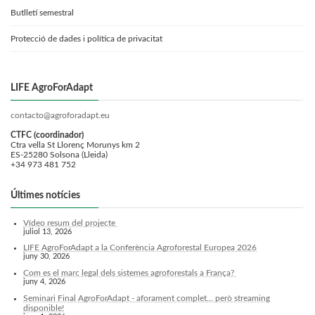
Butlletí semestral
Protecció de dades i política de privacitat
LIFE AgroForAdapt
contacto@agroforadapt.eu
CTFC (coordinador)
Ctra vella St Llorenç Morunys km 2
ES-25280 Solsona (Lleida)
+34 973 481 752
Últimes notícies
Vídeo resum del projecte
juliol 13, 2026
LIFE AgroForAdapt a la Conferència Agroforestal Europea 2026
juny 30, 2026
Com es el marc legal dels sistemes agroforestals a França?
juny 4, 2026
Seminari Final AgroForAdapt - aforament complet... però streaming
disponible!