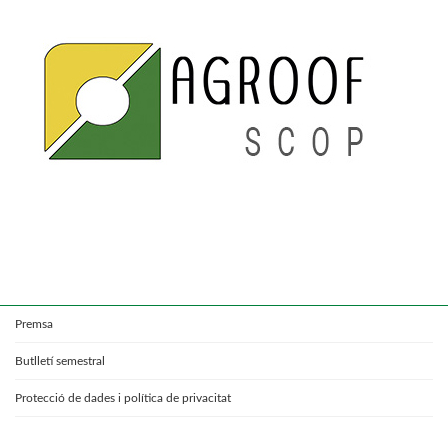
Premsa
Butlletí semestral
Protecció de dades i política de privacitat