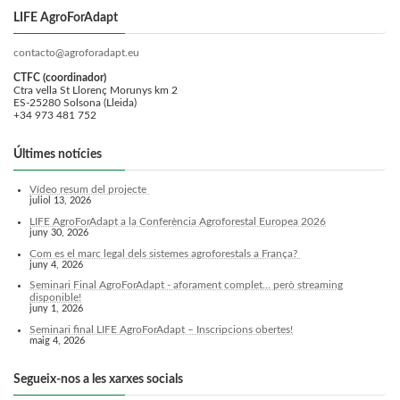
LIFE AgroForAdapt
contacto@agroforadapt.eu
CTFC (coordinador)
Ctra vella St Llorenç Morunys km 2
ES-25280 Solsona (Lleida)
+34 973 481 752
Últimes notícies
Vídeo resum del projecte
juliol 13, 2026
LIFE AgroForAdapt a la Conferència Agroforestal Europea 2026
juny 30, 2026
Com es el marc legal dels sistemes agroforestals a França?
juny 4, 2026
Seminari Final AgroForAdapt - aforament complet... però streaming
disponible!
juny 1, 2026
Seminari final LIFE AgroForAdapt – Inscripcions obertes!
maig 4, 2026
Segueix-nos a les xarxes socials