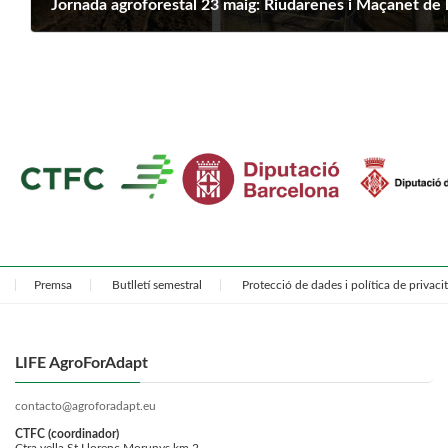
Jornada agroforestal 23 maig: Riudarenes i Maçanet de 
abril 1, 2025
Premsa
Butlletí semestral
Protecció de dades i política de privacit
LIFE AgroForAdapt
contacto@agroforadapt.eu
CTFC (coordinador)