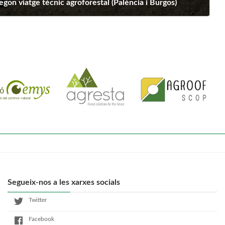
segon viatge tècnic agroforestal (Palència i Burgos)
Segueix-nos a les xarxes socials
Twitter
Facebook