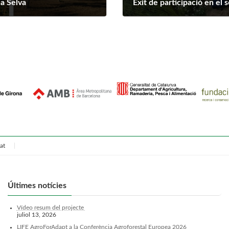
la Selva
Èxit de participació en el 
juny 7, 2025
at
Últimes notícies
Vídeo resum del projecte
juliol 13, 2026
LIFE AgroForAdapt a la Conferència Agroforestal Europea 2026