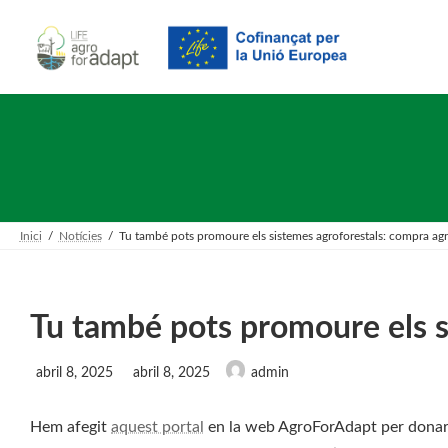
Skip
Skip
to
to
the
the
content
Navigation
Inici
Notícies
Tu també pots promoure els sistemes agroforestals: compra agr
Tu també pots promoure els s
Last
abril 8, 2025
abril 8, 2025
admin
updated
:
Hem afegit
aquest portal
en la web AgroForAdapt per donar v