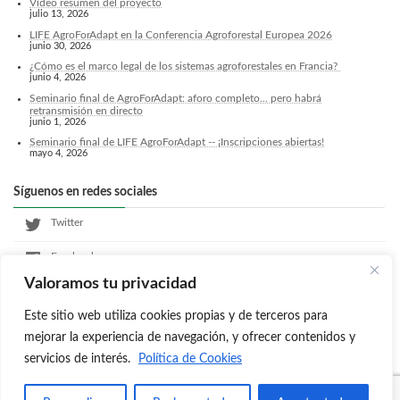
Vídeo resumen del proyecto
julio 13, 2026
LIFE AgroForAdapt en la Conferencia Agroforestal Europea 2026
junio 30, 2026
¿Cómo es el marco legal de los sistemas agroforestales en Francia?
junio 4, 2026
Seminario final de AgroForAdapt: aforo completo... pero habrá
retransmisión en directo
junio 1, 2026
Seminario final de LIFE AgroForAdapt -- ¡Inscripciones abiertas!
mayo 4, 2026
Síguenos en redes sociales
Twitter
Facebook
Valoramos tu privacidad
LinkedIn
Este sitio web utiliza cookies propias y de terceros para
Instagram
mejorar la experiencia de navegación, y ofrecer contenidos y
servicios de interés.
Política de Cookies
Copyright © Agroforadapt. Todos los derechos reservados.