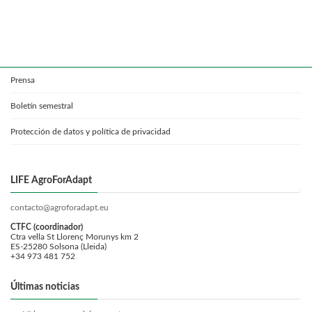
Prensa
Boletín semestral
Protección de datos y política de privacidad
LIFE AgroForAdapt
contacto@agroforadapt.eu
CTFC (coordinador)
Ctra vella St Llorenç Morunys km 2
ES-25280 Solsona (Lleida)
+34 973 481 752
Últimas noticias