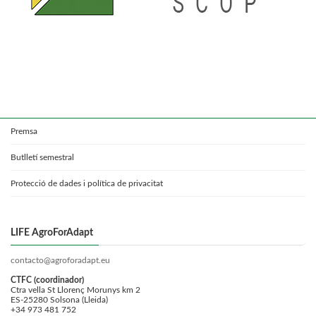
Premsa
Butlletí semestral
Protecció de dades i política de privacitat
LIFE AgroForAdapt
contacto@agroforadapt.eu
CTFC (coordinador)
Ctra vella St Llorenç Morunys km 2
ES-25280 Solsona (Lleida)
+34 973 481 752