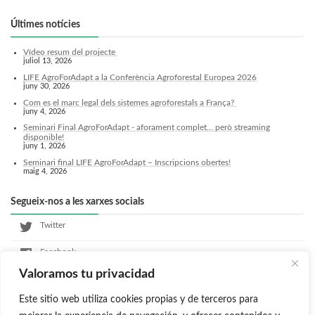
Últimes notícies
Vídeo resum del projecte
juliol 13, 2026
LIFE AgroForAdapt a la Conferència Agroforestal Europea 2026
juny 30, 2026
Com es el marc legal dels sistemes agroforestals a França?
juny 4, 2026
Seminari Final AgroForAdapt - aforament complet... però streaming
disponible!
juny 1, 2026
Seminari final LIFE AgroForAdapt – Inscripcions obertes!
maig 4, 2026
Segueix-nos a les xarxes socials
Twitter
Facebook
Valoramos tu privacidad
LinkedIn
Este sitio web utiliza cookies propias y de terceros para
Instagram