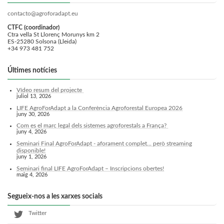
contacto@agroforadapt.eu
CTFC (coordinador)
Ctra vella St Llorenç Morunys km 2
ES-25280 Solsona (Lleida)
+34 973 481 752
Últimes notícies
Vídeo resum del projecte
juliol 13, 2026
LIFE AgroForAdapt a la Conferència Agroforestal Europea 2026
juny 30, 2026
Com es el marc legal dels sistemes agroforestals a França?
juny 4, 2026
Seminari Final AgroForAdapt - aforament complet... però streaming
disponible!
juny 1, 2026
Seminari final LIFE AgroForAdapt – Inscripcions obertes!
maig 4, 2026
Segueix-nos a les xarxes socials
Twitter