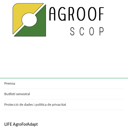
Premsa
Butlletí semestral
Protecció de dades i política de privacitat
LIFE AgroForAdapt