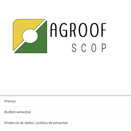
Premsa
Butlletí semestral
Protecció de dades i política de privacitat