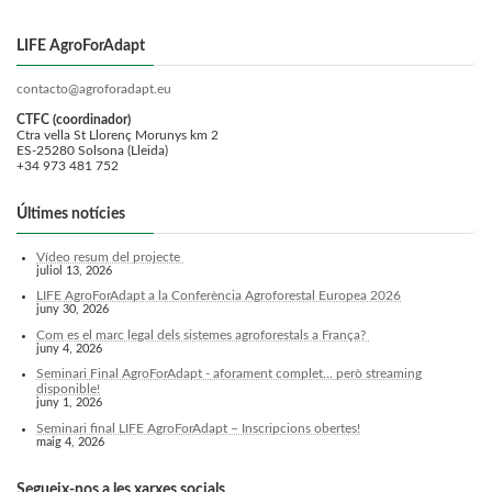
LIFE AgroForAdapt
contacto@agroforadapt.eu
CTFC (coordinador)
Ctra vella St Llorenç Morunys km 2
ES-25280 Solsona (Lleida)
+34 973 481 752
Últimes notícies
Vídeo resum del projecte
juliol 13, 2026
LIFE AgroForAdapt a la Conferència Agroforestal Europea 2026
juny 30, 2026
Com es el marc legal dels sistemes agroforestals a França?
juny 4, 2026
Seminari Final AgroForAdapt - aforament complet... però streaming
disponible!
juny 1, 2026
Seminari final LIFE AgroForAdapt – Inscripcions obertes!
maig 4, 2026
Segueix-nos a les xarxes socials