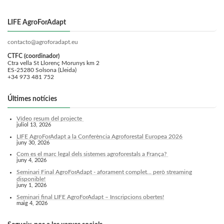
LIFE AgroForAdapt
contacto@agroforadapt.eu
CTFC (coordinador)
Ctra vella St Llorenç Morunys km 2
ES-25280 Solsona (Lleida)
+34 973 481 752
Últimes notícies
Vídeo resum del projecte
juliol 13, 2026
LIFE AgroForAdapt a la Conferència Agroforestal Europea 2026
juny 30, 2026
Com es el marc legal dels sistemes agroforestals a França?
juny 4, 2026
Seminari Final AgroForAdapt - aforament complet... però streaming
disponible!
juny 1, 2026
Seminari final LIFE AgroForAdapt – Inscripcions obertes!
maig 4, 2026