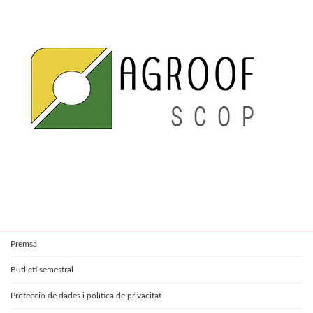
Premsa
Butlletí semestral
Protecció de dades i política de privacitat