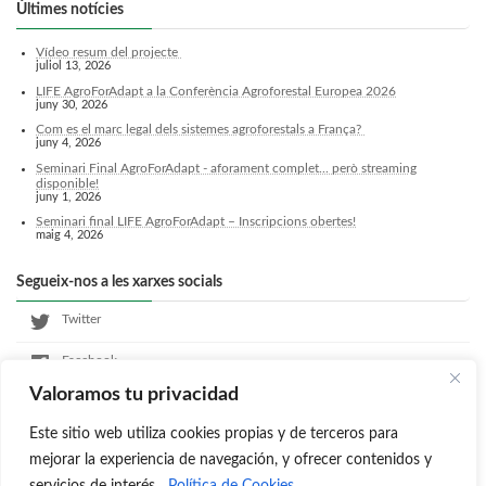
Últimes notícies
Vídeo resum del projecte
juliol 13, 2026
LIFE AgroForAdapt a la Conferència Agroforestal Europea 2026
juny 30, 2026
Com es el marc legal dels sistemes agroforestals a França?
juny 4, 2026
Seminari Final AgroForAdapt - aforament complet... però streaming
disponible!
juny 1, 2026
Seminari final LIFE AgroForAdapt – Inscripcions obertes!
maig 4, 2026
Segueix-nos a les xarxes socials
Twitter
Facebook
Valoramos tu privacidad
LinkedIn
Este sitio web utiliza cookies propias y de terceros para
Instagram
mejorar la experiencia de navegación, y ofrecer contenidos y