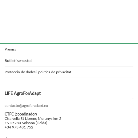
Premsa
Butlletí semestral
Protecció de dades i política de privacitat
LIFE AgroForAdapt
contacto@agroforadapt.eu
CTFC (coordinador)
Ctra vella St Llorenç Morunys km 2
ES-25280 Solsona (Lleida)
+34 973 481 752