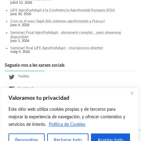
juliol 13, 2026
LIFE AgroForAdapt a la Conferència Agroforestal Europea 2026
juny 30, 2026
Com es el marc legal dels sistemes agroforestals a França?
juny 4, 2026
Seminari Final AgroForAdapt - aforament complet... però streaming
disponible!
juny 1, 2026
Seminari final LIFE AgroForAdapt – Inscripcions obertes!
maig 4, 2026
Segueix-nos a les xarxes socials
Twitter
Facebook
Valoramos tu privacidad
LinkedIn
Este sitio web utiliza cookies propias y de terceros para
Instagram
mejorar la experiencia de navegación, y ofrecer contenidos y
servicios de interés.
Política de Cookies
Copyright © Agroforadapt All Rights Reserved.
Personalizar
Rechazar todo
Aceptar todo