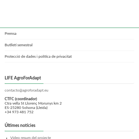
Premsa
Butlletí semestral
Protecció de dades i política de privacitat
LIFE AgroForAdapt
contacto@agroforadapt.eu
CTFC (coordinador)
Ctra vella St Llorenç Morunys km 2
ES-25280 Solsona (Lleida)
+34 973 481 752
Últimes notícies
Vídeo resum del projecte