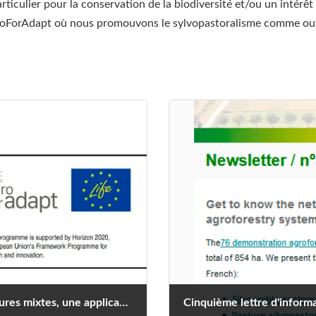
ticulier pour la conservation de la biodiversité et/ou un intérêt
roForAdapt où nous promouvons le sylvopastoralisme comme outi
La communauté des systèmes agroforestiers et des cultures mixtes, une application mise en évidence par le projet Agromix
Cinquième lettre d'informat