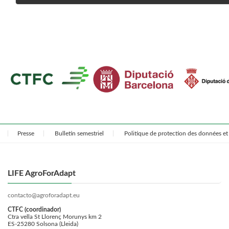
avril 9, 2024
Presse
Bulletin semestriel
Politique de protection des données et 
LIFE AgroForAdapt
contacto@agroforadapt.eu
CTFC (coordinador)
Ctra vella St Llorenç Morunys km 2
ES-25280 Solsona (Lleida)