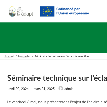
Skip
Skip
to
to
the
the
content
Navigation
Accueil
Nouvelles
Séminaire technique sur l'éclaircie sélective
Séminaire technique sur l'écla
Last
avril 30, 2024
mars 31, 2025
admin
updated
:
Le vendredi 3 mai, nous présenterons l'enjeu de l'éclaircie s