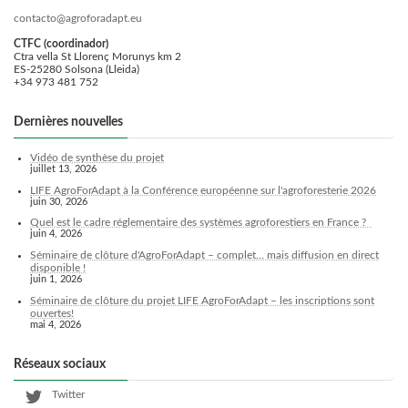
contacto@agroforadapt.eu
CTFC (coordinador)
Ctra vella St Llorenç Morunys km 2
ES-25280 Solsona (Lleida)
+34 973 481 752
Dernières nouvelles
Vidéo de synthèse du projet
juillet 13, 2026
LIFE AgroForAdapt à la Conférence européenne sur l'agroforesterie 2026
juin 30, 2026
Quel est le cadre réglementaire des systèmes agroforestiers en France ?
juin 4, 2026
Séminaire de clôture d'AgroForAdapt – complet... mais diffusion en direct
disponible !
juin 1, 2026
Séminaire de clôture du projet LIFE AgroForAdapt – les inscriptions sont
ouvertes!
mai 4, 2026
Réseaux sociaux
Twitter