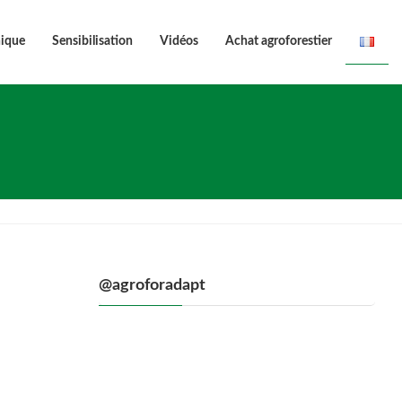
nique
Sensibilisation
Vidéos
Achat agroforestier
@agroforadapt