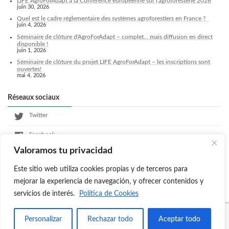
LIFE AgroForAdapt à la Conférence européenne sur l'agroforesterie 2026
juin 30, 2026
Quel est le cadre réglementaire des systèmes agroforestiers en France ?
juin 4, 2026
Séminaire de clôture d'AgroForAdapt – complet... mais diffusion en direct
disponible !
juin 1, 2026
Séminaire de clôture du projet LIFE AgroForAdapt – les inscriptions sont
ouvertes!
mai 4, 2026
Réseaux sociaux
Twitter
Facebook
Valoramos tu privacidad
LinkedIn
Este sitio web utiliza cookies propias y de terceros para
Instagram
mejorar la experiencia de navegación, y ofrecer contenidos y
servicios de interés.
Política de Cookies
Copyright © Agroforadapt All Rights Reserved.
Personalizar
Rechazar todo
Aceptar todo
Powered by
WordPress
with
Lightning Theme
&
VK All in One Expansion Unit