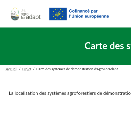
Skip
Skip
to
to
the
the
content
Navigation
Carte des 
Accueil
Projet
Carte des systèmes de démonstration d'AgroForAdapt
La localisation des systèmes agroforestiers de démonstrati