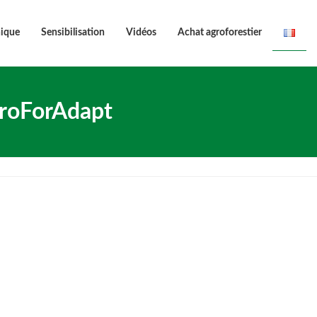
nique
Sensibilisation
Vidéos
Achat agroforestier
groForAdapt