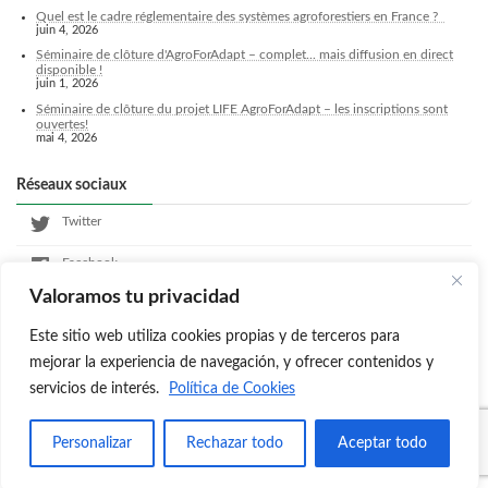
Quel est le cadre réglementaire des systèmes agroforestiers en France ?
juin 4, 2026
Séminaire de clôture d'AgroForAdapt – complet... mais diffusion en direct
disponible !
juin 1, 2026
Séminaire de clôture du projet LIFE AgroForAdapt – les inscriptions sont
ouvertes!
mai 4, 2026
Réseaux sociaux
Twitter
Facebook
Valoramos tu privacidad
LinkedIn
Este sitio web utiliza cookies propias y de terceros para
Instagram
mejorar la experiencia de navegación, y ofrecer contenidos y
servicios de interés.
Política de Cookies
Copyright © Agroforadapt All Rights Reserved.
Personalizar
Rechazar todo
Aceptar todo
Powered by
WordPress
with
Lightning Theme
&
VK All in One Expansion Unit