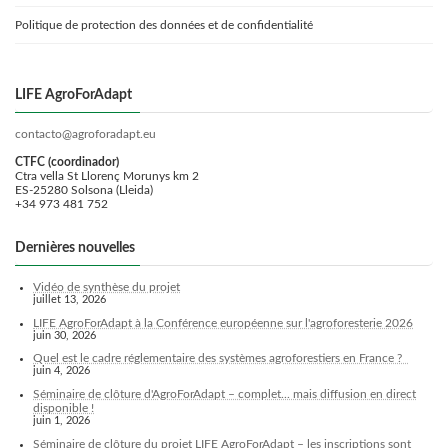
Politique de protection des données et de confidentialité
LIFE AgroForAdapt
contacto@agroforadapt.eu
CTFC (coordinador)
Ctra vella St Llorenç Morunys km 2
ES-25280 Solsona (Lleida)
+34 973 481 752
Dernières nouvelles
Vidéo de synthèse du projet
juillet 13, 2026
LIFE AgroForAdapt à la Conférence européenne sur l'agroforesterie 2026
juin 30, 2026
Quel est le cadre réglementaire des systèmes agroforestiers en France ?
juin 4, 2026
Séminaire de clôture d'AgroForAdapt – complet... mais diffusion en direct
disponible !
juin 1, 2026
Séminaire de clôture du projet LIFE AgroForAdapt – les inscriptions sont