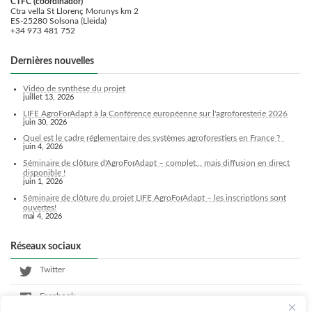
CTFC (coordinador)
Ctra vella St Llorenç Morunys km 2
ES-25280 Solsona (Lleida)
+34 973 481 752
Dernières nouvelles
Vidéo de synthèse du projet
juillet 13, 2026
LIFE AgroForAdapt à la Conférence européenne sur l'agroforesterie 2026
juin 30, 2026
Quel est le cadre réglementaire des systèmes agroforestiers en France ?
juin 4, 2026
Séminaire de clôture d'AgroForAdapt – complet... mais diffusion en direct
disponible !
juin 1, 2026
Séminaire de clôture du projet LIFE AgroForAdapt – les inscriptions sont
ouvertes!
mai 4, 2026
Réseaux sociaux
Twitter
Facebook