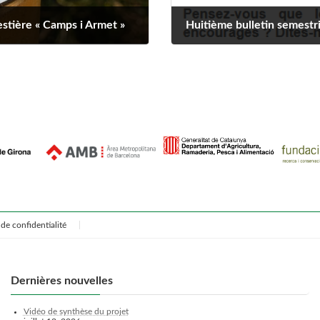
estière « Camps i Armet »
Huitième bulletin semestri
octobre 1, 2025
de confidentialité
Dernières nouvelles
Vidéo de synthèse du projet