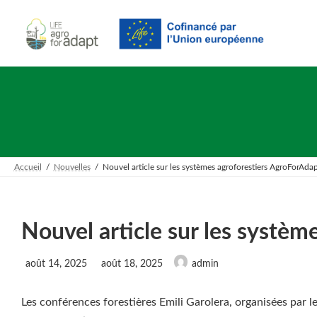
Skip
Skip
to
to
the
the
content
Navigation
Accueil
Nouvelles
Nouvel article sur les systèmes agroforestiers AgroForAda
Nouvel article sur les systè
Last
août 14, 2025
août 18, 2025
admin
updated
:
Les conférences forestières Emili Garolera, organisées par l