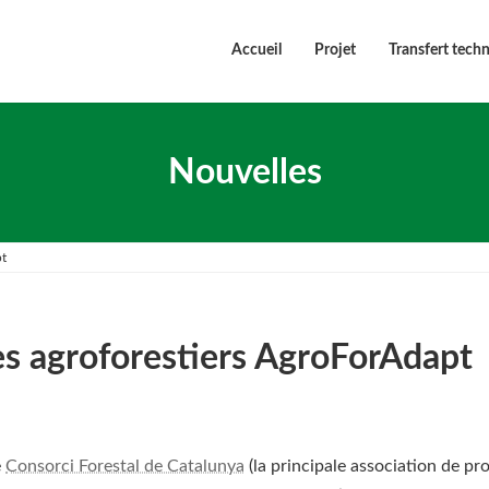
Accueil
Projet
Transfert tech
Nouvelles
pt
mes agroforestiers AgroForAdapt
e
Consorci Forestal de Catalunya
(la principale association de pr