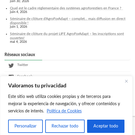
juin 30, 2026
Quel est le cadre réglementaire des systèmes agroforestiers en France ?
juin 4, 2026
Séminaire de clôture d'AgroForAdapt – complet... mais diffusion en direct
disponible !
juin 1, 2026
Séminaire de clôture du projet LIFE AgroForAdapt – les inscriptions sont
ouvertes!
mai 4, 2026
Réseaux sociaux
Twitter
Facebook
Valoramos tu privacidad
LinkedIn
Este sitio web utiliza cookies propias y de terceros para
Instagram
mejorar la experiencia de navegación, y ofrecer contenidos y
servicios de interés.
Política de Cookies
Copyright © Agroforadapt All Rights Reserved.
Personalizar
Rechazar todo
Aceptar todo
Powered by
WordPress
with
Lightning Theme
&
VK All in One Expansion Unit