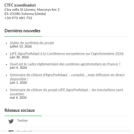
CTFC (coordinador)
Ctra vella St Llorenç Morunys km 2
ES-25280 Solsona (Lleida)
+34 973 481 752
Dernières nouvelles
Vidéo de synthèse du projet
juillet 13, 2026
LIFE AgroForAdapt à la Conférence européenne sur l'agroforesterie 2026
juin 30, 2026
Quel est le cadre réglementaire des systèmes agroforestiers en France ?
juin 4, 2026
Séminaire de clôture d'AgroForAdapt – complet... mais diffusion en direct
disponible !
juin 1, 2026
Séminaire de clôture du projet LIFE AgroForAdapt – les inscriptions sont
ouvertes!
mai 4, 2026
Réseaux sociaux
Twitter
Facebook